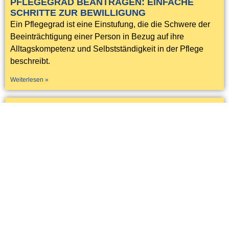
PFLEGEGRAD BEANTRAGEN: EINFACHE
SCHRITTE ZUR BEWILLIGUNG
Ein Pflegegrad ist eine Einstufung, die die Schwere der
Beeinträchtigung einer Person in Bezug auf ihre
Alltagskompetenz und Selbstständigkeit in der Pflege
beschreibt.
Weiterlesen »
DER WEG ZUR PATIENTENVERFÜGUNG
Es handelt sich um eine schriftliche Erklärung, in der
festgelegt wird, welche medizinischen Maßnahmen im
Falle einer schweren Erkrankung oder Verletzung
ergriffen werden sollen und welche nicht.
Weiterlesen »
WAS IST DER LEISTUNGSKATALOG
HÄUSLICHER KRANKENPFLEGE?
Der Leistungskatalog häuslicher Krankenpflege ist eine