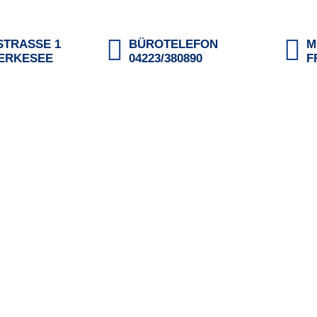
TRASSE 1
BÜROTELEFON
M
DERKESEE
04223/380890
F