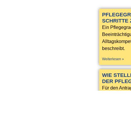
PFLEGEGR
SCHRITTE
Ein Pflegegra
Beeinträchtig
Alltagskompet
beschreibt.
Weiterlesen »
WIE STELL
DER PFLE
Für den Antra
besonders wich
denn Sie erha
Antragstellun
Weiterlesen »