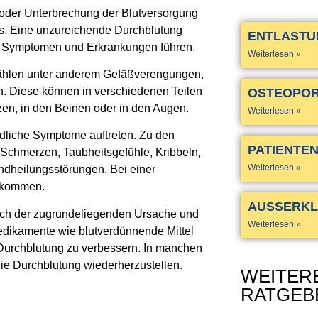
oder Unterbrechung der Blutversorgung
s. Eine unzureichende Durchblutung
ENTLAST
n Symptomen und Erkrankungen führen.
Weiterlesen »
ählen unter anderem Gefäßverengungen,
. Diese können in verschiedenen Teilen
OSTEOPO
zen, in den Beinen oder in den Augen.
Weiterlesen »
dliche Symptome auftreten. Zu den
PATIENTE
Schmerzen, Taubheitsgefühle, Kribbeln,
Weiterlesen »
dheilungsstörungen. Bei einer
n kommen.
AUSSERKL
ach der zugrundeliegenden Ursache und
Weiterlesen »
dikamente wie blutverdünnende Mittel
Durchblutung zu verbessern. In manchen
die Durchblutung wiederherzustellen.
WEITER
RATGEB