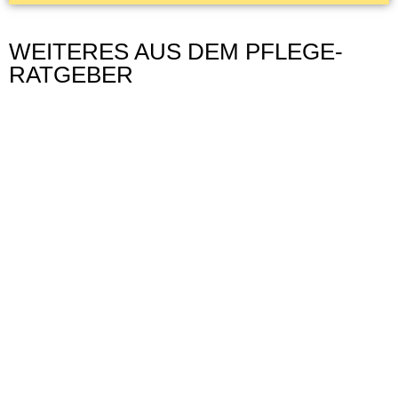
WEITERES AUS DEM PFLEGE-
RATGEBER
WAS IST DER LEISTUNGSKATALOG
HÄUSLICHER KRANKENPFLEGE?
Der Leistungskatalog häuslicher Krankenpflege ist eine
Vereinbarung zwischen Organisationen, Trägern und
Firmen, die Pflege im Rahmen häuslicher Krankenpflege
anbieten, und den Krankenkassen.
Weiterlesen »
WIE STELLE ICH DEN ANTRAG AUF
LEISTUNGEN DER PFLEGEVERSICHERUNG?
Für den Antrag auf Leistungen der Pflegeversicherung ist
es besonders wichtig, ihn so frühzeitig wie möglich zu